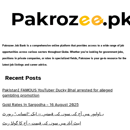
Pakrozee Job Bank is a comprehensive online platform that provides access to a wide range of job
opportunities across various sectors throughout Globe. Whether you’re looking for government jobs,
positions in private companies, or roles in specialized fields, Pakrozee is your go-to resource for the
latest job listings and career advice.
Recent Posts
PakistanI FAMOUS YouTuber Ducky Bhai arrested for alleged
gambling promotion
Gold Rates in Sargodha – 16 August 2025
بہاولپور میں آج کی سونے کی قیمتیں — ایک “انسانی” رپورٹ
ایبٹ آباد میں سونے کی قیمت – آج کا گولڈ ریٹ