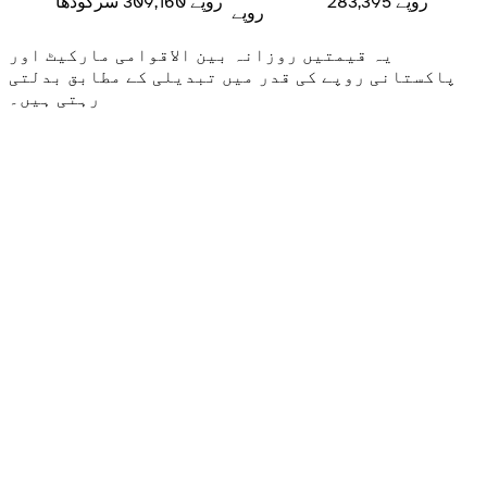
283,395 روپے
309,160 روپے
سرگودھا
روپے
یہ قیمتیں روزانہ بین الاقوامی مارکیٹ اور
پاکستانی روپے کی قدر میں تبدیلی کے مطابق بدلتی
رہتی ہیں۔