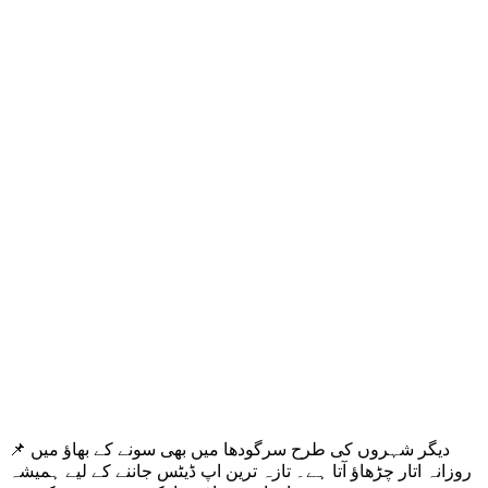
📌 دیگر شہروں کی طرح سرگودھا میں بھی سونے کے بھاؤ میں
روزانہ اتار چڑھاؤ آتا ہے۔ تازہ ترین اپ ڈیٹس جاننے کے لیے ہمیشہ