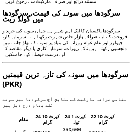
مستند ذرائع اور صرافہ مارکیٹ سے رجوع کریں۔
سرگودھا میں سونے کی قیمت، سرگودھا
میں گولڈ ریٹ
سرگودھا پاکستان کا ایک اہم شہر ہے جہاں سونے کی خرید و
فروخت کے لیے
صرافہ بازار
خاص شہرت رکھتا ہے۔ سرمایہ کار،
جیولرز اور عام عوام روزانہ کی بنیاد پر سونے کے بھاؤ جاننے میں
دلچسپی رکھتے ہیں تاکہ زیورات، سرمایہ کاری یا دیگر مقاصد کے
لیے درست فیصلے کیے جا سکیں۔
سرگودھا میں سونے کی تازہ ترین قیمتیں
(PKR)
مقامی صرافہ مارکیٹ کے مطابق آج سرگودھا میں سونے
کے بھاؤ درج ذیل ہیں:
22 کیرٹ 10
24 کیرٹ 1
24 کیرٹ 10
مقام
گرام
تولہ
گرام
360,600