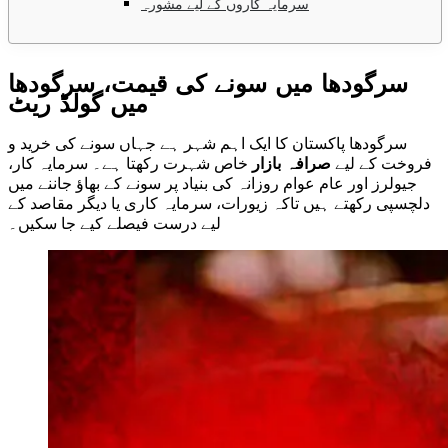
سرمایہ کاروں کے لیے مشورہ
سرگودھا میں سونے کی قیمت، سرگودھا
میں گولڈ ریٹ
سرگودھا پاکستان کا ایک اہم شہر ہے جہاں سونے کی خرید و
فروخت کے لیے
صرافہ بازار
خاص شہرت رکھتا ہے۔ سرمایہ کار،
جیولرز اور عام عوام روزانہ کی بنیاد پر سونے کے بھاؤ جاننے میں
دلچسپی رکھتے ہیں تاکہ زیورات، سرمایہ کاری یا دیگر مقاصد کے
لیے درست فیصلے کیے جا سکیں۔