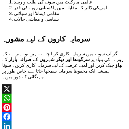
عالمی مارکیٹ میں سونے کی طلب و رسد
امریکی ڈالر کے مقابلے میں پاکستانی روپے کی قدر
مقامی ڈیمانڈ اور سپلائی
سیاسی و معاشی حالات
سرمایہ کاروں کے لیے مشورہ
اگر آپ سونے میں سرمایہ کاری کرنا چاہتے ہیں تو بہتر ہے کہ
روزانہ کی بنیاد پر
سرگودھا اور دیگر شہروں کے صرافہ بازار
کے
بھاؤ چیک کریں اور لمبے عرصے کے لیے سرمایہ کاری کریں۔ سونا
ہمیشہ ایک محفوظ سرمایہ سمجھا جاتا ہے، خاص طور پر
مہنگائی کے دور میں۔
X
WhatsApp
Pinterest
Facebook