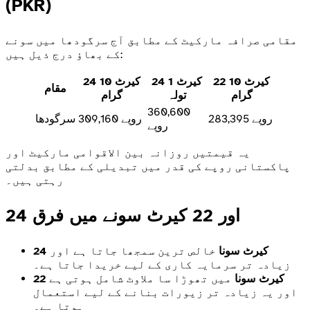
(PKR)
مقامی صرافہ مارکیٹ کے مطابق آج سرگودھا میں سونے
کے بھاؤ درج ذیل ہیں:
22 کیرٹ 10
24 کیرٹ 1
24 کیرٹ 10
مقام
گرام
تولہ
گرام
360,600
283,395 روپے
309,160 روپے
سرگودھا
روپے
یہ قیمتیں روزانہ بین الاقوامی مارکیٹ اور
پاکستانی روپے کی قدر میں تبدیلی کے مطابق بدلتی
رہتی ہیں۔
24 اور 22 کیرٹ سونے میں فرق
24 کیرٹ سونا
خالص ترین سمجھا جاتا ہے اور
زیادہ تر سرمایہ کاری کے لیے خریدا جاتا ہے۔
22 کیرٹ سونا
میں تھوڑا سا ملاوٹ شامل ہوتی ہے
اور یہ زیادہ تر زیورات بنانے کے لیے استعمال
ہوتا ہے۔