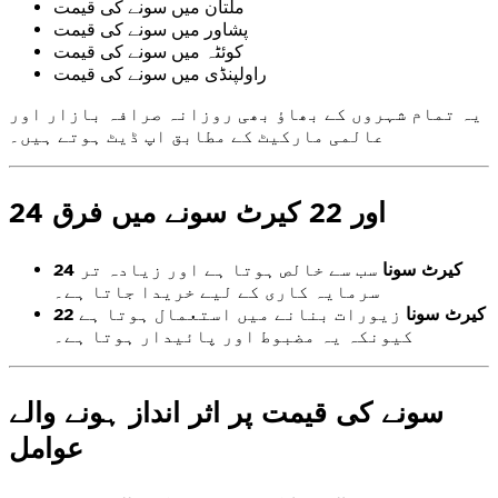
ملتان میں سونے کی قیمت
پشاور میں سونے کی قیمت
کوئٹہ میں سونے کی قیمت
راولپنڈی میں سونے کی قیمت
یہ تمام شہروں کے بھاؤ بھی روزانہ صرافہ بازار اور
عالمی مارکیٹ کے مطابق اپ ڈیٹ ہوتے ہیں۔
24 اور 22 کیرٹ سونے میں فرق
24 کیرٹ سونا
سب سے خالص ہوتا ہے اور زیادہ تر
سرمایہ کاری کے لیے خریدا جاتا ہے۔
22 کیرٹ سونا
زیورات بنانے میں استعمال ہوتا ہے
کیونکہ یہ مضبوط اور پائیدار ہوتا ہے۔
سونے کی قیمت پر اثر انداز ہونے والے
عوامل