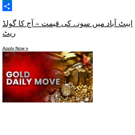
LinkedIn
Share
ایبٹ آباد میں سونے کی قیمت – آج کا گولڈ
ریٹ
Apply Now »