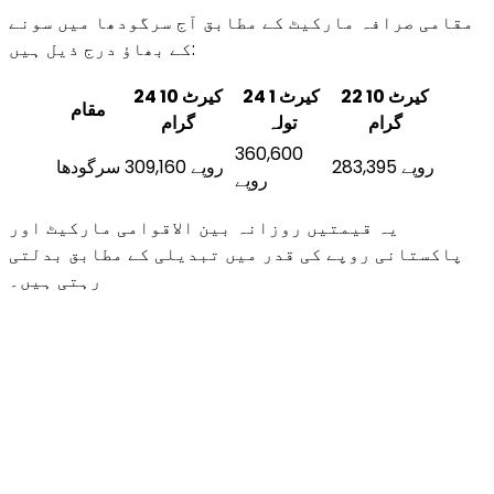
مقامی صرافہ مارکیٹ کے مطابق آج سرگودھا میں سونے
کے بھاؤ درج ذیل ہیں:
22 کیرٹ 10
24 کیرٹ 1
24 کیرٹ 10
مقام
گرام
تولہ
گرام
360,600
283,395 روپے
309,160 روپے
سرگودھا
روپے
یہ قیمتیں روزانہ بین الاقوامی مارکیٹ اور
پاکستانی روپے کی قدر میں تبدیلی کے مطابق بدلتی
رہتی ہیں۔