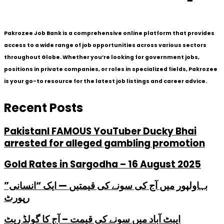
Pakrozee Job Bank is a comprehensive online platform that provides
access to a wide range of job opportunities across various sectors
throughout Globe. Whether you’re looking for government jobs,
positions in private companies, or roles in specialized fields, Pakrozee
is your go-to resource for the latest job listings and career advice.
Recent Posts
PakistanI FAMOUS YouTuber Ducky Bhai
arrested for alleged gambling promotion
Gold Rates in Sargodha – 16 August 2025
بہاولپور میں آج کی سونے کی قیمتیں — ایک “انسانی”
رپورٹ
ایبٹ آباد میں سونے کی قیمت – آج کا گولڈ ریٹ