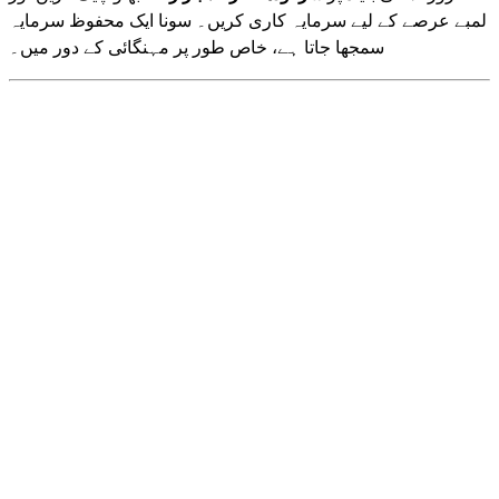
لمبے عرصے کے لیے سرمایہ کاری کریں۔ سونا ایک محفوظ سرمایہ
سمجھا جاتا ہے، خاص طور پر مہنگائی کے دور میں۔