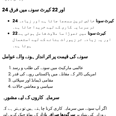
24 اور 22 کیرٹ سونے میں فرق
24 کیرٹ سونا
خالص ترین سمجھا جاتا ہے اور زیادہ
تر سرمایہ کاری کے لیے خریدا جاتا ہے۔
22 کیرٹ سونا
میں تھوڑا سا ملاوٹ شامل ہوتی ہے
اور یہ زیادہ تر زیورات بنانے کے لیے استعمال
ہوتا ہے۔
سونے کی قیمت پر اثر انداز ہونے والے عوامل
عالمی مارکیٹ میں سونے کی طلب و رسد
امریکی ڈالر کے مقابلے میں پاکستانی روپے کی قدر
مقامی ڈیمانڈ اور سپلائی
سیاسی و معاشی حالات
سرمایہ کاروں کے لیے مشورہ
اگر آپ سونے میں سرمایہ کاری کرنا چاہتے ہیں تو بہتر ہے کہ
روزانہ کی بنیاد پر
سرگودھا صرافہ بازار
کے بھاؤ چیک کریں اور