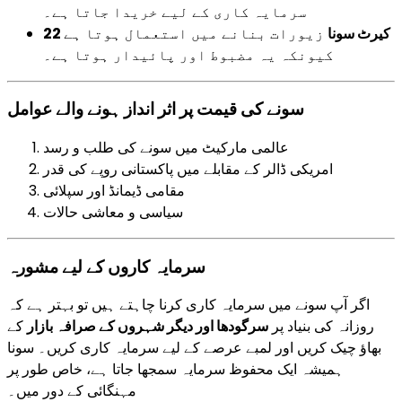
سرمایہ کاری کے لیے خریدا جاتا ہے۔
22 کیرٹ سونا
زیورات بنانے میں استعمال ہوتا ہے
کیونکہ یہ مضبوط اور پائیدار ہوتا ہے۔
سونے کی قیمت پر اثر انداز ہونے والے عوامل
عالمی مارکیٹ میں سونے کی طلب و رسد
امریکی ڈالر کے مقابلے میں پاکستانی روپے کی قدر
مقامی ڈیمانڈ اور سپلائی
سیاسی و معاشی حالات
سرمایہ کاروں کے لیے مشورہ
اگر آپ سونے میں سرمایہ کاری کرنا چاہتے ہیں تو بہتر ہے کہ
روزانہ کی بنیاد پر
سرگودھا اور دیگر شہروں کے صرافہ بازار
کے
بھاؤ چیک کریں اور لمبے عرصے کے لیے سرمایہ کاری کریں۔ سونا
ہمیشہ ایک محفوظ سرمایہ سمجھا جاتا ہے، خاص طور پر
مہنگائی کے دور میں۔