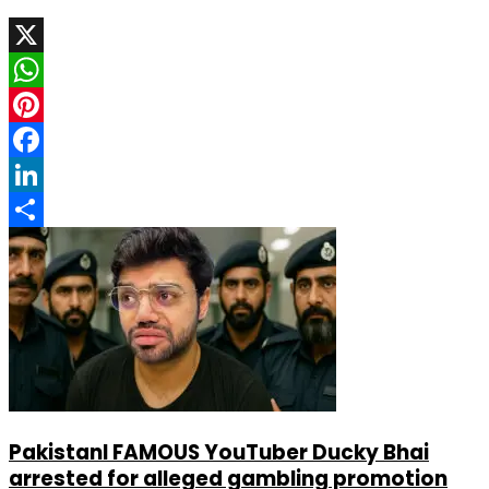
X
WhatsApp
Pinterest
Facebook
LinkedIn
Share
PakistanI FAMOUS YouTuber Ducky Bhai
arrested for alleged gambling promotion