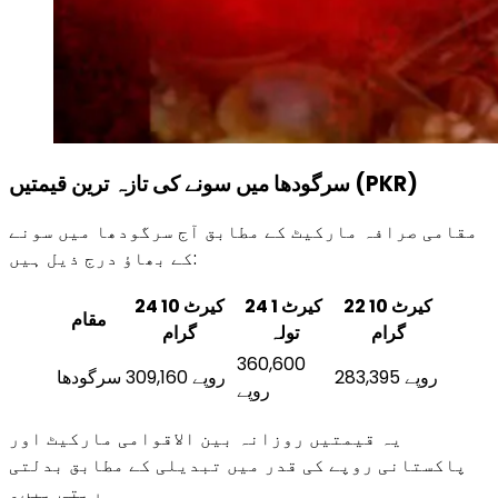
سرگودھا میں سونے کی تازہ ترین قیمتیں (PKR)
مقامی صرافہ مارکیٹ کے مطابق آج سرگودھا میں سونے
کے بھاؤ درج ذیل ہیں:
22 کیرٹ 10
24 کیرٹ 1
24 کیرٹ 10
مقام
گرام
تولہ
گرام
360,600
283,395 روپے
309,160 روپے
سرگودھا
روپے
یہ قیمتیں روزانہ بین الاقوامی مارکیٹ اور
پاکستانی روپے کی قدر میں تبدیلی کے مطابق بدلتی
رہتی ہیں۔