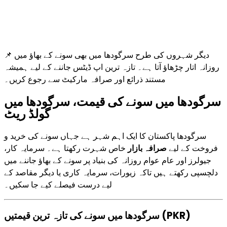
📌 دیگر شہروں کی طرح سرگودھا میں بھی سونے کے بھاؤ میں
روزانہ اتار چڑھاؤ آتا ہے۔ تازہ ترین اپ ڈیٹس جاننے کے لیے ہمیشہ
مستند ذرائع اور صرافہ مارکیٹ سے رجوع کریں۔
سرگودھا میں سونے کی قیمت، سرگودھا میں
گولڈ ریٹ
سرگودھا پاکستان کا ایک اہم شہر ہے جہاں سونے کی خرید و
فروخت کے لیے
صرافہ بازار
خاص شہرت رکھتا ہے۔ سرمایہ کار،
جیولرز اور عام عوام روزانہ کی بنیاد پر سونے کے بھاؤ جاننے میں
دلچسپی رکھتے ہیں تاکہ زیورات، سرمایہ کاری یا دیگر مقاصد کے
لیے درست فیصلے کیے جا سکیں۔
سرگودھا میں سونے کی تازہ ترین قیمتیں (PKR)