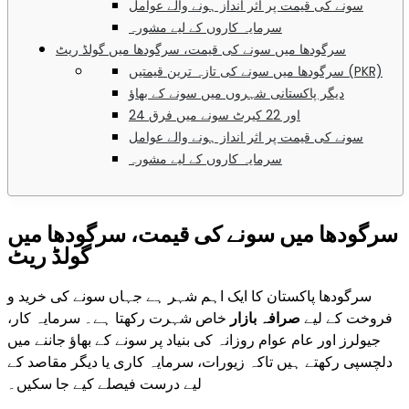
سونے کی قیمت پر اثر انداز ہونے والے عوامل
سرمایہ کاروں کے لیے مشورہ
سرگودھا میں سونے کی قیمت، سرگودھا میں گولڈ ریٹ
سرگودھا میں سونے کی تازہ ترین قیمتیں (PKR)
دیگر پاکستانی شہروں میں سونے کے بھاؤ
24 اور 22 کیرٹ سونے میں فرق
سونے کی قیمت پر اثر انداز ہونے والے عوامل
سرمایہ کاروں کے لیے مشورہ
سرگودھا میں سونے کی قیمت، سرگودھا میں
گولڈ ریٹ
سرگودھا پاکستان کا ایک اہم شہر ہے جہاں سونے کی خرید و
فروخت کے لیے
صرافہ بازار
خاص شہرت رکھتا ہے۔ سرمایہ کار،
جیولرز اور عام عوام روزانہ کی بنیاد پر سونے کے بھاؤ جاننے میں
دلچسپی رکھتے ہیں تاکہ زیورات، سرمایہ کاری یا دیگر مقاصد کے
لیے درست فیصلے کیے جا سکیں۔