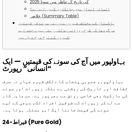
2025 کی تاریخ کے تناظر میں سونا
انسانی انداز میں جانکاری کیوں اہم ہے؟
خلاصہ (Summary Table)
پاکستان کے مختلف شہروں میں بھی سونے کی قیمتیں
سرگودھا کی طرح روزانہ بدلتی رہتی ہیں۔ چند اہم
شہروں کے نرخ درج ذیل ہیں:
بہاولپور میں آج کی سونے کی قیمتیں — ایک
“انسانی” رپورٹ
بہاولپور، جنوبی پنجاب کا دلکش شہر، جہاں نہ صرف
ثقافت اور تاریخ کی روشنی ہے بلکہ زیورات اور سونے
کی مارکیٹ بھی خاصی رونق سے بھرپور ہے۔ سرمایہ کار
سے لے کر زیورات کے شوقین افراد تک، سبھی کے لیے
سونے کی قیمت جاننا ایک اہم مسئلہ ہوتا ہے۔
24-قیراط (Pure Gold)