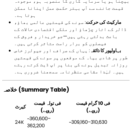
بیچنا ہو یا سرمایہ کاری کا منصوبہ ہو، موجودہ
قیمت جاننے سے آپ بہتر حکمتِ عمل اپنانا ممکن
ہوتا ہے۔
مارکیٹ کی حرکت
: سونے کی قیمتیں عالمی بھاؤ،
ڈالر کے اتار چڑھاؤ اور ملکی اقتصادی حالات کے
باعث بدلتی رہتی ہیں—جو خریدار و فروش کے
فیصلوں کو براہِ راست متاثر کرتی ہیں۔
بہاولپور کا ذائقہ
: یہاں کے صرافے اور جیولرز خاص
طور پر شادی بیاہ کے موقعوں پر سونے کی قیمتیں
روزانہ تبدیل ہونے کی بنا پر اپ ڈیٹ کرتے رہتے
ہیں۔ لہٰذا مقامی منظرنامہ سمجھنا ضروری ہے۔
خلاصہ (Summary Table)
فی 10 گرام قیمت
فی تولہ قیمت
کیرٹ
(روپے)
(روپے)
~360,600–
24K
~309,160–310,630
362,200