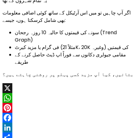
یہ تمام شہروں کے بھا
اگر آپ چاہیں تو میں اس آرٹیکل کے ساتھ کوئی اضافی معلومات
بھی شامل کرسکتا ہوں، جیسے:
سونے کی قیمتوں کا حالیہ 10 روزہ رجحان (Trend
Graph)
فی گرام یا مزید کیرٹ (مثلاً 21K، 20K وغیرہ) کی قیمتیں
مقامی جیولری دکانوں سے فوراً اپ ڈیٹ حاصل کرنے کے
طریقے
بتائیں، کیا آپ مزید کسی پہلو پر روشنی چاہتے ہیں؟
X
WhatsApp
Pinterest
Facebook
LinkedIn