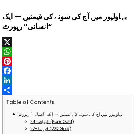
بہاولپور میں آج کی سونے کی قیمتیں — ایک
“انسانی” رپورٹ
X
WhatsApp
Pinterest
Facebook
LinkedIn
Share
Table of Contents
بہاولپور میں آج کی سونے کی قیمتیں — ایک "انسانی" رپورٹ
24-قیراط (Pure Gold)
22-قیراط (22K Gold)