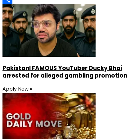
Share
PakistanI FAMOUS YouTuber Ducky Bhai
arrested for alleged gambling promotion
Apply Now »