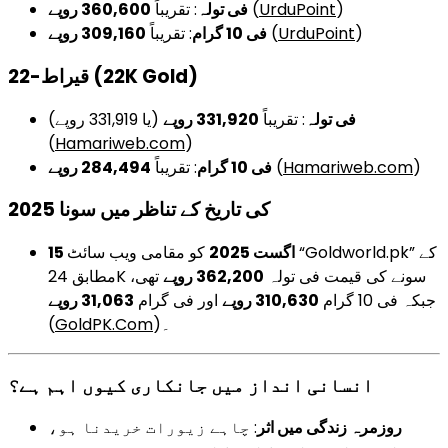
360,600 روپے
: تقریباً
فی تولہ
(
UrduPoint
)
309,160 روپے
: تقریباً
فی 10 گرام
(
UrduPoint
)
22-قیراط (22K Gold)
فی تولہ
: تقریباً
331,920 روپے
(یا 331,919 روپے)
(
Hamariweb.com
)
284,494 روپے
: تقریباً
فی 10 گرام
(
Hamariweb.com
)
2025 کی تاریخ کے تناظر میں سونا
15 اگست 2025
کو مقامی ویب سائٹ “Goldworld.pk” کے
مطابق 24K سونے کی قیمت فی تولہ
362,200 روپے
تھی،
جبکہ فی 10 گرام
310,630 روپے
اور فی گرام
31,063 روپے
(
GoldPK.Com
)۔
انسانی انداز میں جانکاری کیوں اہم ہے؟
روزمرہ زندگی میں اثر
: چاہے زیورات خریدنا ہو،