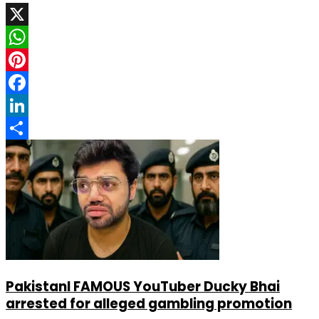
X
WhatsApp
Pinterest
Facebook
LinkedIn
Share
PakistanI FAMOUS YouTuber Ducky Bhai
arrested for alleged gambling promotion