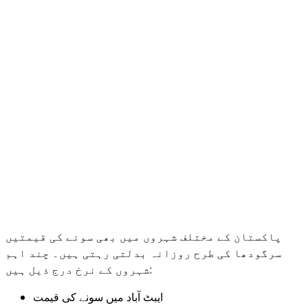
پاکستان کے مختلف شہروں میں بھی سونے کی قیمتیں
سرگودھا کی طرح روزانہ بدلتی رہتی ہیں۔ چند اہم
شہروں کے نرخ درج ذیل ہیں:
ایبٹ آباد میں سونے کی قیمت