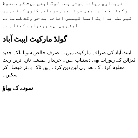
خریداری زیادہ ہوتی ہے۔ لوگ اپنی بچت کو محفوظ
رکھنے کے لیے بھی سونے میں سرمایہ کاری کرتے ہیں
کیونکہ یہ ایک ایسا قیمتی اثاثہ ہے جو وقت کے ساتھ
اپنی ویلیو برقرار رکھتا ہے۔
گولڈ مارکیٹ ایبٹ آباد
ایبٹ آباد کی صرافہ مارکیٹ میں نہ صرف خالص سونا بلکہ جدید
ڈیزائن کے زیورات بھی دستیاب ہیں۔ خریدار ہمیشہ تازہ ترین ریٹ
معلوم کرنے کے بعد ہی لین دین کرتے ہیں تاکہ بہتر فیصلہ کر
سکیں۔
سونے کے بھاؤ