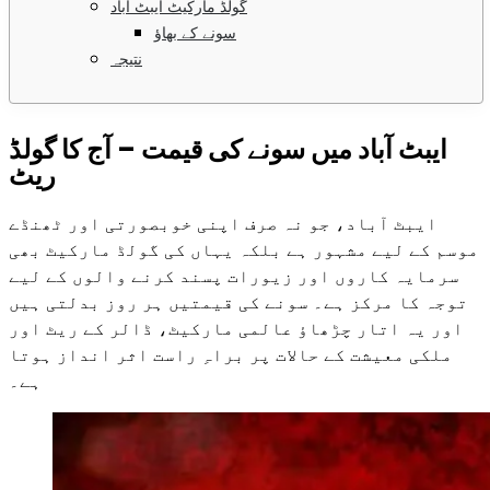
گولڈ مارکیٹ ایبٹ آباد
سونے کے بھاؤ
نتیجہ
ایبٹ آباد میں سونے کی قیمت – آج کا گولڈ
ریٹ
ایبٹ آباد، جو نہ صرف اپنی خوبصورتی اور ٹھنڈے
موسم کے لیے مشہور ہے بلکہ یہاں کی گولڈ مارکیٹ بھی
سرمایہ کاروں اور زیورات پسند کرنے والوں کے لیے
توجہ کا مرکز ہے۔ سونے کی قیمتیں ہر روز بدلتی ہیں
اور یہ اتار چڑھاؤ عالمی مارکیٹ، ڈالر کے ریٹ اور
ملکی معیشت کے حالات پر براہِ راست اثر انداز ہوتا
ہے۔