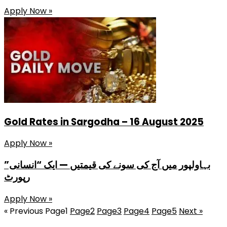
Apply Now »
Gold Rates in Sargodha – 16 August 2025
Apply Now »
بہاولپور میں آج کی سونے کی قیمتیں — ایک “انسانی”
رپورٹ
Apply Now »
« Previous
Page
1
Page
2
Page
3
Page
4
Page
5
Next »