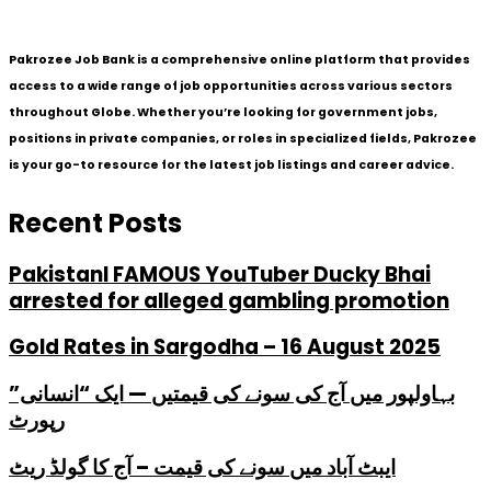
Pakrozee Job Bank is a comprehensive online platform that provides
access to a wide range of job opportunities across various sectors
throughout Globe. Whether you’re looking for government jobs,
positions in private companies, or roles in specialized fields, Pakrozee
is your go-to resource for the latest job listings and career advice.
Recent Posts
PakistanI FAMOUS YouTuber Ducky Bhai
arrested for alleged gambling promotion
Gold Rates in Sargodha – 16 August 2025
بہاولپور میں آج کی سونے کی قیمتیں — ایک “انسانی”
رپورٹ
ایبٹ آباد میں سونے کی قیمت – آج کا گولڈ ریٹ