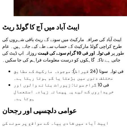
ایبٹ آباد میں آج کا گولڈ ریٹ
ایبٹ آباد کی صرافہ مارکیٹ میں سونے کے ریٹ باقی شہروں کی
طرح کراچی گولڈ مارکیٹ کے حساب سے طے کیے جاتے ہیں۔ عام
طور پر
فی تولہ اور فی 10 گرام سونے کی قیمت
روزانہ اپ ڈیٹ کی
جاتی ہے تاکہ گاہکوں کو درست معلومات فراہم کی جا سکیں۔
فی تولہ سونا (24 قیراط): موجودہ مارکیٹ کے مطابق
مختلف دنوں میں بڑھتا یا کم ہوتا رہتا ہے۔
فی 10 گرام سونا: زیورات بنانے والوں اور
خریداروں کے لیے یہ پیمانہ زیادہ استعمال
ہوتا ہے۔
عوامی دلچسپی اور رجحان
ایبٹ آباد میں شادی بیاہ کے مواقع پر سونے کی